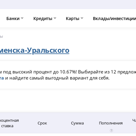
Банки
Кредиты
Карты
Вклады/инвестици
ды
менска-Уральского
 под высокий процент до 10.67%! Выбирайте из 12 предлож
та
и найдите самый выгодный вариант для себя.
роцентная
Ч
Срок
Сумма
Пополнения
ставка