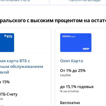
ральского с высоким процентом на остат
OZON Банк
ая карта ВТБ с
Ozon Карта
№ 1000
лицензия № 3542
тным обслуживанием
От 1% до 25%
авкой
кэшбэк
о 15%
до 15,1% годовых
% на остаток
ВТБ-Счету
ок
Бесплатно