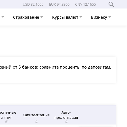
USD 82.1665
EUR 94.8366
CNY 12.1655
и
Страхование
Курсы валют
Бизнесу
ений от 5 банков: сравните проценты по депозитам,
астичные
Авто-
Капитализация
снятия
пролонгация