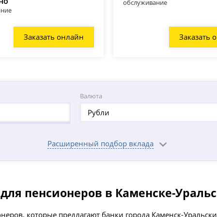
но
обслуживание
ание
Заказать онлайн
Заказать 
Валюта
Рубли
Расширенный подбор вклада
для пенсионеров в Каменске-Ураль
еров, которые предлагают банки города Каменск-Уральский