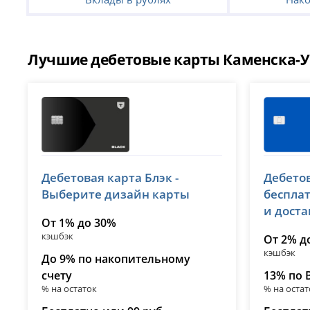
Лучшие дебетовые карты Каменска-У
Т-Банк (Тинькофф)
ВТБ
Дебетовая карта Блэк -
Дебетов
лицензия № 2673
лицензия 
Выберите дизайн карты
беспла
и дост
От 1% до 30%
кэшбэк
От 2% д
кэшбэк
До 9% по накопительному
счету
13% по 
% на остаток
% на остат