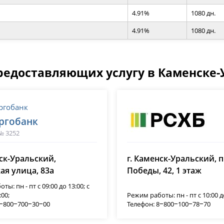
4.91%
1080 дн.
4.91%
1080 дн.
редоставляющих услугу в Каменске
ргобанк
№ 3252
Россельхозбанк (РС
нск-Уральский,
г. Каменск-Уральский, 
лицензия № 3349
ая улица, 83а
Победы, 42, 1 этаж
ы: пн - пт с 09:00 до 13:00; с
:00;
Режим работы: пн - пт с 10:00 д
8‒800‒700‒30‒00
Телефон: 8‒800‒100‒78‒70