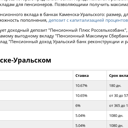
кладам для пенсионеров. Позволяющими получить максима
сионного вклада в банках Каменска-Уральского: размер, д
зможность пополнения,
депозит с капитализацией проценто
ует доходный депозит "Пенсионный Плюс Россельхозбанк", 
о самому выгодному вкладу "Пенсионный Максимум Сбербанк
лад "Пенсионный доход Уральский банк реконструкции и ра
нске-Уральском
Ставка
Срок вкл
10.67%
180 дн.
10.65%
от 30 до 57
6%
от 365 до 
5.04%
1080 дн.
5.04%
1080 дн.