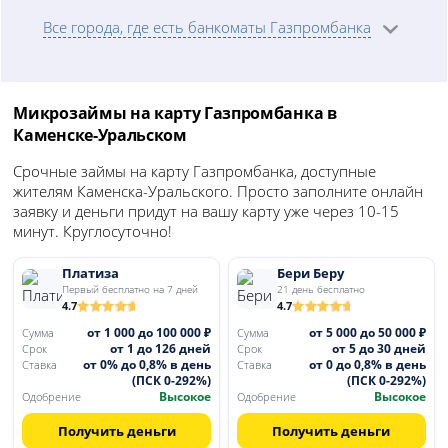
Все города, где есть банкоматы Газпромбанка
Микрозаймы на карту Газпромбанка в
Каменске-Уральском
Срочные займы на карту Газпромбанка, доступные
жителям Каменска-Уральского. Просто заполните онлайн
заявку и деньги придут на вашу карту уже через 10-15
минут. Круглосуточно!
Платиза
Бери Беру
Первый бесплатно на 7 дней
21 день бесплатно
4.7
4.7
от 1 000 до 100 000 ₽
от 5 000 до 50 000 ₽
Сумма
Сумма
от 1 до 126 дней
от 5 до 30 дней
Срок
Срок
от 0% до 0,8% в день
от 0 до 0,8% в день
Ставка
Ставка
(ПСК 0-292%)
(ПСК 0-292%)
Высокое
Высокое
Одобрение
Одобрение
Получить деньги
Получить деньги